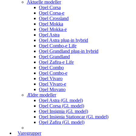
Aktuelle modeller
Opel Corsa
Opel Corsa-e
Opel Crossland
Opel Mokka
Opel Mokka-e
Opel Astra
Opel Astra plug-in hybrid
Opel Combo-e Life
Opel Grandland plug-in hybrid
Opel Grandland
Opel Zafira-e Life
Opel Combo
Opel Combo-e
Opel Vivaro
Opel Vivaro-e
Opel Movano
Ældre modeller
Opel Astra (Gl. model)
Opel Corsa (Gl. model)
Opel Insignia (Gl. model)
Opel Insignia Stationcar (Gl. model)
Opel Zafira (Gl. model)
Varegrupper