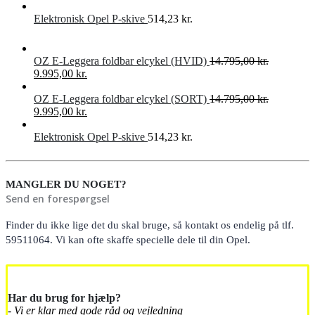
14.795,00 kr..
oprindelige
9.995,00 kr..
aktuelle
pris
pris
Elektronisk Opel P-skive
514,23
kr.
var:
er:
14.795,00 kr..
9.995,00 kr..
OZ E-Leggera foldbar elcykel (HVID)
14.795,00
kr.
Den
Den
9.995,00
kr.
oprindelige
aktuelle
pris
pris
OZ E-Leggera foldbar elcykel (SORT)
14.795,00
kr.
var:
Den
er:
Den
9.995,00
kr.
14.795,00 kr..
oprindelige
9.995,00 kr..
aktuelle
pris
pris
Elektronisk Opel P-skive
514,23
kr.
var:
er:
14.795,00 kr..
9.995,00 kr..
MANGLER DU NOGET?
Send en forespørgsel
Finder du ikke lige det du skal bruge, så kontakt os endelig på tlf.
59511064. Vi kan ofte skaffe specielle dele til din Opel.
Har du brug for hjælp?
- Vi er klar med gode råd og vejledning