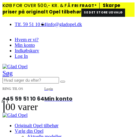
KØB FOR OVER 500,- KR. & FÅ
│
Skarpe
FRI FRAGT*
priser på originalt Opel tilbehør
SE DET STORE UDVALG
Tlf. 59 51 10 64
|
info@gladopel.dk
Hvem er vi?
Min konto
Indkøbskurv
Log In
Søg
RING TIL OS
Login
+45 59 51 10 64
Min konto
0
0 varer
Originalt Opel tilbehør
Vælg din Opel
Aktuelle modeller