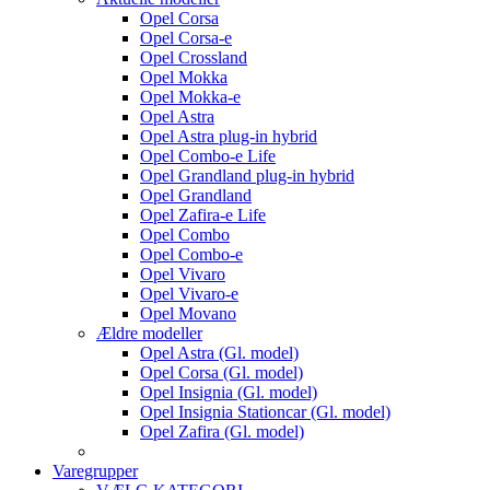
Opel Corsa
Opel Corsa-e
Opel Crossland
Opel Mokka
Opel Mokka-e
Opel Astra
Opel Astra plug-in hybrid
Opel Combo-e Life
Opel Grandland plug-in hybrid
Opel Grandland
Opel Zafira-e Life
Opel Combo
Opel Combo-e
Opel Vivaro
Opel Vivaro-e
Opel Movano
Ældre modeller
Opel Astra (Gl. model)
Opel Corsa (Gl. model)
Opel Insignia (Gl. model)
Opel Insignia Stationcar (Gl. model)
Opel Zafira (Gl. model)
Varegrupper