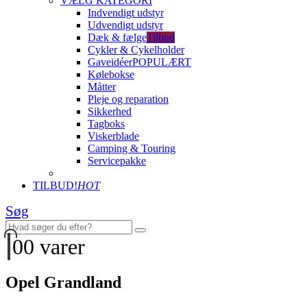
VÆLG KATEGORI
Indvendigt udstyr
Udvendigt udstyr
Dæk & fælge
Tilbud
Cykler & Cykelholder
Gaveidéer
POPULÆRT
Kølebokse
Måtter
Pleje og reparation
Sikkerhed
Tagboks
Viskerblade
Camping & Touring
Servicepakke
TILBUD!
HOT
Søg
0
0 varer
Opel Grandland