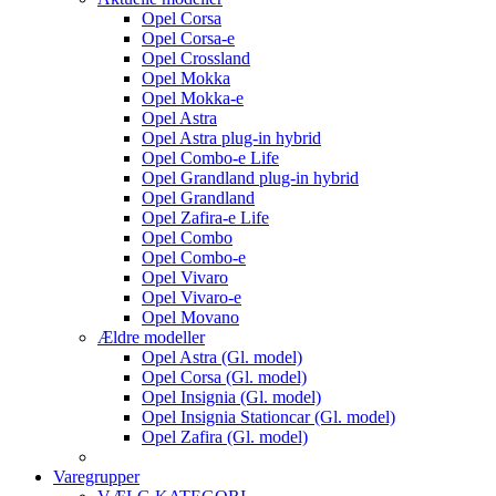
Opel Corsa
Opel Corsa-e
Opel Crossland
Opel Mokka
Opel Mokka-e
Opel Astra
Opel Astra plug-in hybrid
Opel Combo-e Life
Opel Grandland plug-in hybrid
Opel Grandland
Opel Zafira-e Life
Opel Combo
Opel Combo-e
Opel Vivaro
Opel Vivaro-e
Opel Movano
Ældre modeller
Opel Astra (Gl. model)
Opel Corsa (Gl. model)
Opel Insignia (Gl. model)
Opel Insignia Stationcar (Gl. model)
Opel Zafira (Gl. model)
Varegrupper