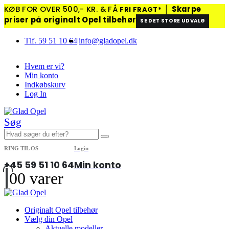
KØB FOR OVER 500,- KR. & FÅ
│
Skarpe
FRI FRAGT*
priser på originalt Opel tilbehør
SE DET STORE UDVALG
Tlf. 59 51 10 64
|
info@gladopel.dk
Hvem er vi?
Min konto
Indkøbskurv
Log In
Søg
RING TIL OS
Login
+45 59 51 10 64
Min konto
0
0 varer
Originalt Opel tilbehør
Vælg din Opel
Aktuelle modeller