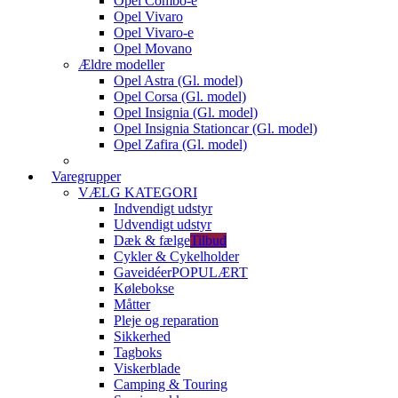
Opel Combo-e
Opel Vivaro
Opel Vivaro-e
Opel Movano
Ældre modeller
Opel Astra (Gl. model)
Opel Corsa (Gl. model)
Opel Insignia (Gl. model)
Opel Insignia Stationcar (Gl. model)
Opel Zafira (Gl. model)
Varegrupper
VÆLG KATEGORI
Indvendigt udstyr
Udvendigt udstyr
Dæk & fælge
Tilbud
Cykler & Cykelholder
Gaveidéer
POPULÆRT
Kølebokse
Måtter
Pleje og reparation
Sikkerhed
Tagboks
Viskerblade
Camping & Touring