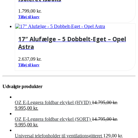
1.799,00
kr.
Tilføj til kurv
17″ Alufælge – 5 Dobbelt-Eget – Opel
Astra
2.637,09
kr.
Tilføj til kurv
Udvalgte produkter
OZ E-Leggera foldbar elcykel (HVID)
14.795,00
kr.
Den
Den
9.995,00
kr.
oprindelige
aktuelle
pris
pris
OZ E-Leggera foldbar elcykel (SORT)
14.795,00
kr.
var:
Den
er:
Den
9.995,00
kr.
14.795,00 kr..
oprindelige
9.995,00 kr..
aktuelle
pris
pris
Universal telefonholder til ventilationsgitteret
129,00
kr.