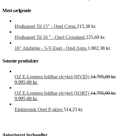
var:
er:
14.795,00 kr..
9.995,00 kr..
Mest sælgende
Hjulkapsel Til 15" - Opel Corsa
215,38
kr.
Hjulkapsel Til 16 " - Opel Crossland
225,69
kr.
16" Alufælge - 5-V-Eget - Opel Astra
1.802,38
kr.
Seneste produkter
OZ E-Leggera foldbar elcykel (HVID)
14.795,00
kr.
Den
Den
9.995,00
kr.
oprindelige
aktuelle
pris
pris
OZ E-Leggera foldbar elcykel (SORT)
14.795,00
kr.
var:
Den
er:
Den
9.995,00
kr.
14.795,00 kr..
oprindelige
9.995,00 kr..
aktuelle
pris
pris
Elektronisk Opel P-skive
514,23
kr.
var:
er:
14.795,00 kr..
9.995,00 kr..
Autoriseret forhandler