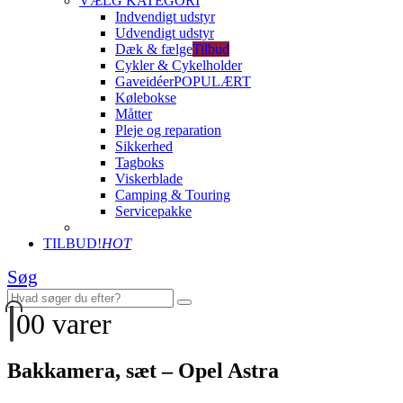
VÆLG KATEGORI
Indvendigt udstyr
Udvendigt udstyr
Dæk & fælge
Tilbud
Cykler & Cykelholder
Gaveidéer
POPULÆRT
Kølebokse
Måtter
Pleje og reparation
Sikkerhed
Tagboks
Viskerblade
Camping & Touring
Servicepakke
TILBUD!
HOT
Søg
0
0 varer
Bakkamera, sæt – Opel Astra