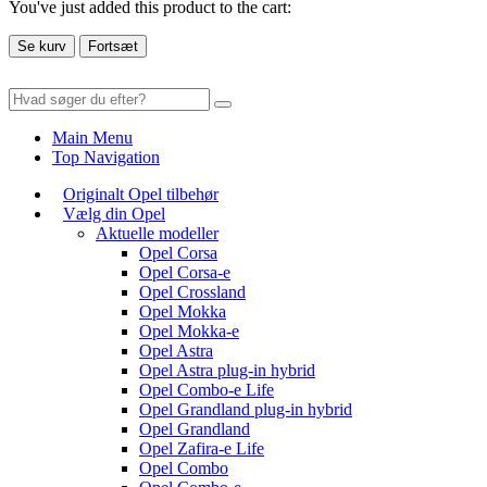
You've just added this product to the cart:
Se kurv
Fortsæt
Main Menu
Top Navigation
Originalt Opel tilbehør
Vælg din Opel
Aktuelle modeller
Opel Corsa
Opel Corsa-e
Opel Crossland
Opel Mokka
Opel Mokka-e
Opel Astra
Opel Astra plug-in hybrid
Opel Combo-e Life
Opel Grandland plug-in hybrid
Opel Grandland
Opel Zafira-e Life
Opel Combo