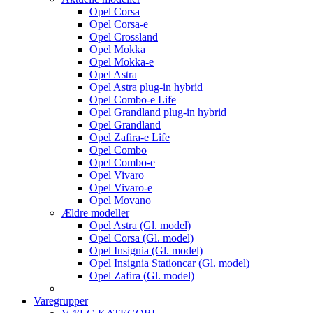
Opel Corsa
Opel Corsa-e
Opel Crossland
Opel Mokka
Opel Mokka-e
Opel Astra
Opel Astra plug-in hybrid
Opel Combo-e Life
Opel Grandland plug-in hybrid
Opel Grandland
Opel Zafira-e Life
Opel Combo
Opel Combo-e
Opel Vivaro
Opel Vivaro-e
Opel Movano
Ældre modeller
Opel Astra (Gl. model)
Opel Corsa (Gl. model)
Opel Insignia (Gl. model)
Opel Insignia Stationcar (Gl. model)
Opel Zafira (Gl. model)
Varegrupper