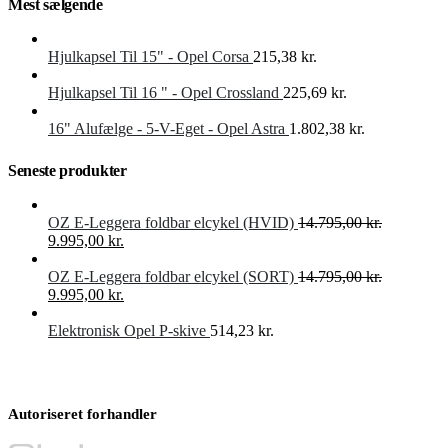
Mest sælgende
Hjulkapsel Til 15" - Opel Corsa
215,38
kr.
Hjulkapsel Til 16 " - Opel Crossland
225,69
kr.
16" Alufælge - 5-V-Eget - Opel Astra
1.802,38
kr.
Seneste produkter
OZ E-Leggera foldbar elcykel (HVID)
14.795,00
kr.
Den
Den
9.995,00
kr.
oprindelige
aktuelle
pris
pris
OZ E-Leggera foldbar elcykel (SORT)
14.795,00
kr.
var:
Den
er:
Den
9.995,00
kr.
14.795,00 kr..
oprindelige
9.995,00 kr..
aktuelle
pris
pris
Elektronisk Opel P-skive
514,23
kr.
var:
er:
14.795,00 kr..
9.995,00 kr..
Autoriseret forhandler