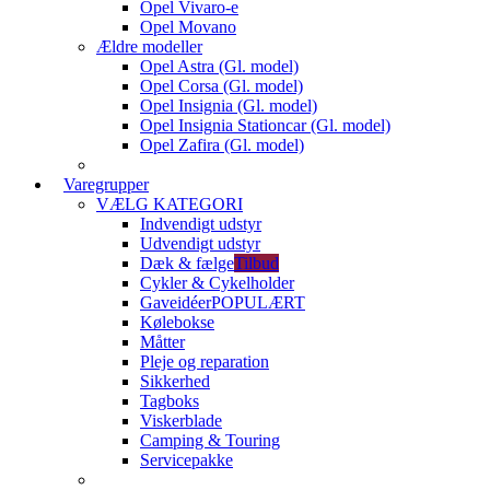
Opel Vivaro-e
Opel Movano
Ældre modeller
Opel Astra (Gl. model)
Opel Corsa (Gl. model)
Opel Insignia (Gl. model)
Opel Insignia Stationcar (Gl. model)
Opel Zafira (Gl. model)
Varegrupper
VÆLG KATEGORI
Indvendigt udstyr
Udvendigt udstyr
Dæk & fælge
Tilbud
Cykler & Cykelholder
Gaveidéer
POPULÆRT
Kølebokse
Måtter
Pleje og reparation
Sikkerhed
Tagboks
Viskerblade
Camping & Touring
Servicepakke