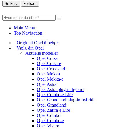
Se kurv
Fortsæt
Main Menu
Top Navigation
Originalt Opel tilbehør
Vælg din Opel
Aktuelle modeller
Opel Corsa
Opel Corsa-e
Opel Crossland
Opel Mokka
Opel Mokka-e
Opel Astra
Opel Astra plug-in hybrid
Opel Combo-e Life
Opel Grandland plug-in hybrid
Opel Grandland
Opel Zafira-e Life
Opel Combo
Opel Combo-e
Opel Vivaro