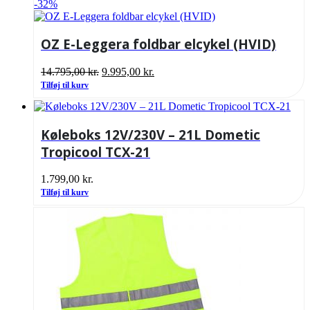
-32%
OZ E-Leggera foldbar elcykel (HVID)
Den
Den
14.795,00
kr.
9.995,00
kr.
oprindelige
aktuelle
Tilføj til kurv
pris
pris
var:
er:
14.795,00 kr..
9.995,00 kr..
Køleboks 12V/230V – 21L Dometic
Tropicool TCX-21
1.799,00
kr.
Tilføj til kurv