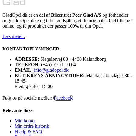
GladOpel.dk er en del af
Bilcentret Peer Glad A/S
og forhandler
originale Opel dele og tilbehør. Køb trygt dit originale Opel tilbehør
online, og få produkter der passer 100% til din Opel.
Læs mere...
KONTAKTOPLYSNINGER
ADRESSE:
Slagelsevej 88 - 4400 Kalundborg
TELEFON:
(+45) 59 51 10 64
EMAIL:
info@gladopel.dk
BUTIKKENS ÅBNINGSTIDER:
Mandag - torsdag 7.30 -
15.45
Fredag 7.30 - 15.00
Følg os på sociale medier:
Facebook
Relevante links
Min konto
Min ordre historik
Hjælp & FAQ