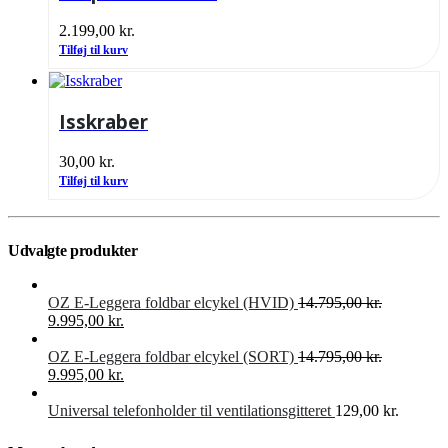
2.199,00
kr.
Tilføj til kurv
Isskraber
30,00
kr.
Tilføj til kurv
Udvalgte produkter
OZ E-Leggera foldbar elcykel (HVID)
14.795,00
kr.
Den
Den
9.995,00
kr.
oprindelige
aktuelle
pris
pris
OZ E-Leggera foldbar elcykel (SORT)
14.795,00
kr.
var:
Den
er:
Den
9.995,00
kr.
14.795,00 kr..
oprindelige
9.995,00 kr..
aktuelle
pris
pris
Universal telefonholder til ventilationsgitteret
129,00
kr.
var:
er:
14.795,00 kr..
9.995,00 kr..