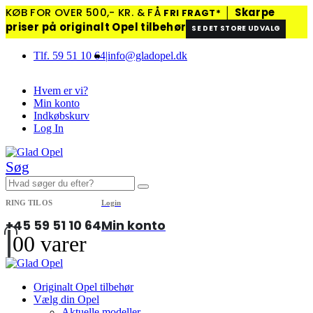
KØB FOR OVER 500,- KR. & FÅ
│
Skarpe
FRI FRAGT*
priser på originalt Opel tilbehør
SE DET STORE UDVALG
Tlf. 59 51 10 64
|
info@gladopel.dk
Hvem er vi?
Min konto
Indkøbskurv
Log In
Søg
RING TIL OS
Login
+45 59 51 10 64
Min konto
0
0 varer
Originalt Opel tilbehør
Vælg din Opel
Aktuelle modeller