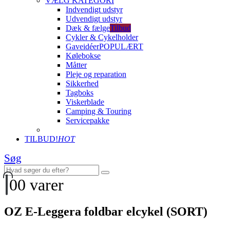
VÆLG KATEGORI
Indvendigt udstyr
Udvendigt udstyr
Dæk & fælge
Tilbud
Cykler & Cykelholder
Gaveidéer
POPULÆRT
Kølebokse
Måtter
Pleje og reparation
Sikkerhed
Tagboks
Viskerblade
Camping & Touring
Servicepakke
TILBUD!
HOT
Søg
0
0 varer
OZ E-Leggera foldbar elcykel (SORT)