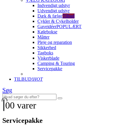
VÆLG KATEGORI
Indvendigt udstyr
Udvendigt udstyr
Dæk & fælge
Tilbud
Cykler & Cykelholder
Gaveidéer
POPULÆRT
Kølebokse
Måtter
Pleje og reparation
Sikkerhed
Tagboks
Viskerblade
Camping & Touring
Servicepakke
TILBUD!
HOT
Søg
0
0 varer
Servicepakke