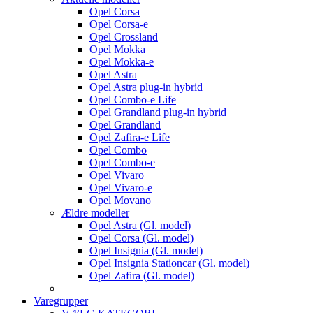
Opel Corsa
Opel Corsa-e
Opel Crossland
Opel Mokka
Opel Mokka-e
Opel Astra
Opel Astra plug-in hybrid
Opel Combo-e Life
Opel Grandland plug-in hybrid
Opel Grandland
Opel Zafira-e Life
Opel Combo
Opel Combo-e
Opel Vivaro
Opel Vivaro-e
Opel Movano
Ældre modeller
Opel Astra (Gl. model)
Opel Corsa (Gl. model)
Opel Insignia (Gl. model)
Opel Insignia Stationcar (Gl. model)
Opel Zafira (Gl. model)
Varegrupper