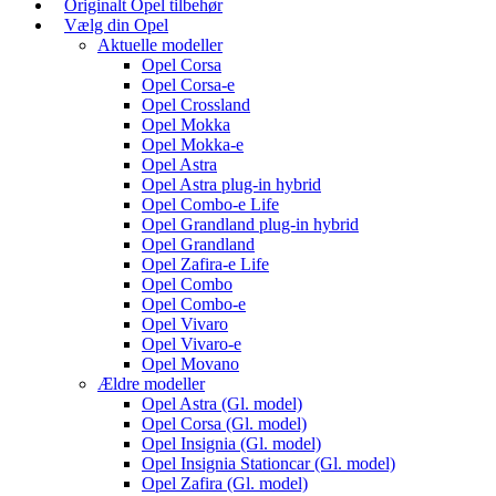
Originalt Opel tilbehør
Vælg din Opel
Aktuelle modeller
Opel Corsa
Opel Corsa-e
Opel Crossland
Opel Mokka
Opel Mokka-e
Opel Astra
Opel Astra plug-in hybrid
Opel Combo-e Life
Opel Grandland plug-in hybrid
Opel Grandland
Opel Zafira-e Life
Opel Combo
Opel Combo-e
Opel Vivaro
Opel Vivaro-e
Opel Movano
Ældre modeller
Opel Astra (Gl. model)
Opel Corsa (Gl. model)
Opel Insignia (Gl. model)
Opel Insignia Stationcar (Gl. model)
Opel Zafira (Gl. model)