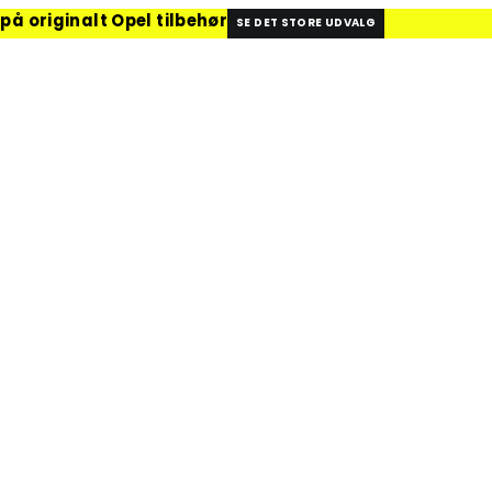
på originalt Opel tilbehør
SE DET STORE UDVALG