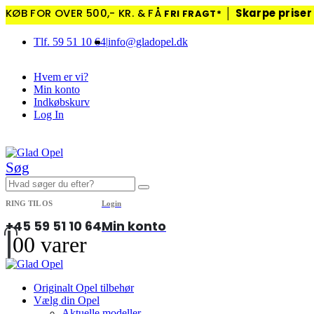
KØB FOR OVER 500,- KR. & FÅ
│
Skarpe priser 
FRI FRAGT*
Tlf. 59 51 10 64
|
info@gladopel.dk
Hvem er vi?
Min konto
Indkøbskurv
Log In
|
Søg
RING TIL OS
Login
+45 59 51 10 64
Min konto
0
0 varer
Originalt Opel tilbehør
Vælg din Opel
Aktuelle modeller