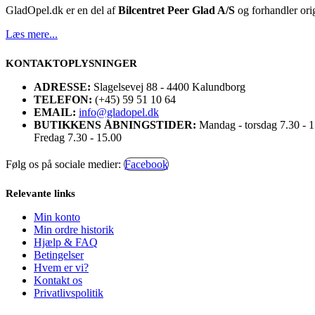
GladOpel.dk er en del af
Bilcentret Peer Glad A/S
og forhandler orig
Læs mere...
KONTAKTOPLYSNINGER
ADRESSE:
Slagelsevej 88 - 4400 Kalundborg
TELEFON:
(+45) 59 51 10 64
EMAIL:
info@gladopel.dk
BUTIKKENS ÅBNINGSTIDER:
Mandag - torsdag 7.30 - 
Fredag 7.30 - 15.00
Følg os på sociale medier:
Facebook
Relevante links
Min konto
Min ordre historik
Hjælp & FAQ
Betingelser
Hvem er vi?
Kontakt os
Privatlivspolitik