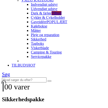
VÆLG KATEGORI
Indvendigt udstyr
Udvendigt udstyr
Dæk & fælge
Tilbud
Cykler & Cykelholder
Gaveidéer
POPULÆRT
Kølebokse
Måtter
Pleje og reparation
Sikkerhed
Tagboks
Viskerblade
Camping & Touring
Servicepakke
TILBUD!
HOT
Søg
0
0 varer
Sikkerhedspakke