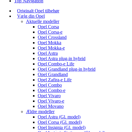
Top Navigation
Originalt Opel tilbehør
Vælg din Opel
Aktuelle modeller
Opel Corsa
Opel Corsa-e
Opel Crossland
Opel Mokka
Opel Mokka-e
Opel Astra
Opel Astra plug-in hybrid
Opel Combo-e Life
Opel Grandland plug-in hybrid
Opel Grandland
Opel Zafira-e Life
Opel Combo
Opel Combo-e
Opel Vivaro
Opel Vivaro-e
Opel Movano
Ældre modeller
Opel Astra (Gl. model)
Opel Corsa (Gl. model)
Opel Insignia (Gl. model)