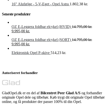
16" Alufælge - 5-V-Eget - Opel Astra
1.802,38
kr.
Seneste produkter
OZ E-Leggera foldbar elcykel (HVID)
14.795,00
kr.
Den
Den
9.995,00
kr.
oprindelige
aktuelle
pris
pris
OZ E-Leggera foldbar elcykel (SORT)
14.795,00
kr.
var:
Den
er:
Den
9.995,00
kr.
14.795,00 kr..
oprindelige
9.995,00 kr..
aktuelle
pris
pris
Elektronisk Opel P-skive
514,23
kr.
var:
er:
14.795,00 kr..
9.995,00 kr..
Autoriseret forhandler
GladOpel.dk er en del af
Bilcentret Peer Glad A/S
og forhandler
originale Opel dele og tilbehør. Køb trygt dit originale Opel tilbehør
online, og få produkter der passer 100% til din Opel.