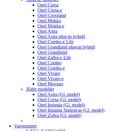
Opel Corsa
Opel Corsa-e
Opel Crossland
Opel Mokka
Opel Mokka-e
Opel Astra
Opel Astra plug-in hybrid
Opel Combo-e Life
Opel Grandland plug-in hybrid
Opel Grandland
Opel Zafira-e Life
Opel Combo
Opel Combo-e
Opel Vivaro
Opel Vivaro-e
Opel Movano
Ældre modeller
Opel Astra (Gl. model)
Opel Corsa (Gl. model)
Opel Insignia (Gl. model)
Opel Insignia Stationcar (Gl. model)
Opel Zafira (Gl. model)
Varegrupper