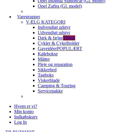
Opel Insignia Stationcar (Gl. model)
Opel Zafira (Gl. model)
Varegrupper
VÆLG KATEGORI
Indvendigt udstyr
Udvendigt udstyr
Dæk & fælge
Tilbud
Cykler & Cykelholder
Gaveidéer
POPULÆRT
Kølebokse
Måtter
Pleje og reparation
Sikkerhed
Tagboks
Viskerblade
Camping & Touring
Servicepakke
Hvem er vi?
Min konto
Indkøbskurv
Log In