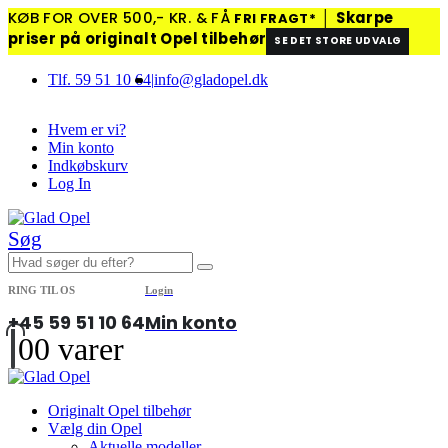
KØB FOR OVER 500,- KR. & FÅ
│
Skarpe
FRI FRAGT*
priser på originalt Opel tilbehør
SE DET STORE UDVALG
Tlf. 59 51 10 64
|
info@gladopel.dk
Hvem er vi?
Min konto
Indkøbskurv
Log In
Søg
RING TIL OS
Login
+45 59 51 10 64
Min konto
0
0 varer
Originalt Opel tilbehør
Vælg din Opel
Aktuelle modeller