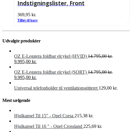
Indstigningslister, Front
369,95
kr.
Tilføj til kurv
Udvalgte produkter
OZ E-Leggera foldbar elcykel (HVID)
14.795,00
kr.
Den
Den
9.995,00
kr.
oprindelige
aktuelle
pris
pris
OZ E-Leggera foldbar elcykel (SORT)
14.795,00
kr.
var:
Den
er:
Den
9.995,00
kr.
14.795,00 kr..
oprindelige
9.995,00 kr..
aktuelle
pris
pris
Universal telefonholder til ventilationsgitteret
129,00
kr.
var:
er:
14.795,00 kr..
9.995,00 kr..
Mest sælgende
Hjulkapsel Til 15" - Opel Corsa
215,38
kr.
Hjulkapsel Til 16 " - Opel Crossland
225,69
kr.