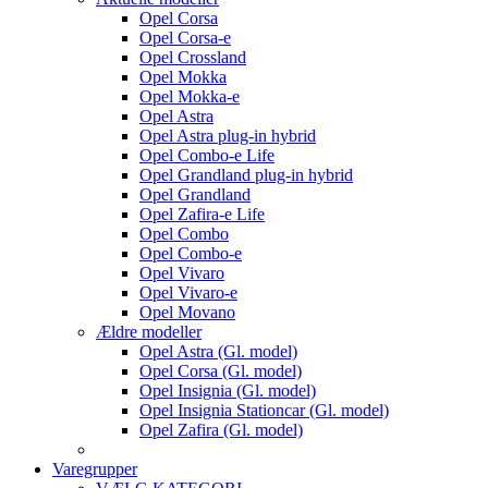
Opel Corsa
Opel Corsa-e
Opel Crossland
Opel Mokka
Opel Mokka-e
Opel Astra
Opel Astra plug-in hybrid
Opel Combo-e Life
Opel Grandland plug-in hybrid
Opel Grandland
Opel Zafira-e Life
Opel Combo
Opel Combo-e
Opel Vivaro
Opel Vivaro-e
Opel Movano
Ældre modeller
Opel Astra (Gl. model)
Opel Corsa (Gl. model)
Opel Insignia (Gl. model)
Opel Insignia Stationcar (Gl. model)
Opel Zafira (Gl. model)
Varegrupper