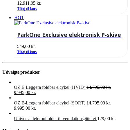
12.911,05
kr.
Tilføj til kurv
HOT
ParkOne Exclusive elektronisk P-skive
549,00
kr.
Tilføj til kurv
Udvalgte produkter
OZ E-Leggera foldbar elcykel (HVID)
14.795,00
kr.
Den
Den
9.995,00
kr.
oprindelige
aktuelle
pris
pris
OZ E-Leggera foldbar elcykel (SORT)
14.795,00
kr.
var:
Den
er:
Den
9.995,00
kr.
14.795,00 kr..
oprindelige
9.995,00 kr..
aktuelle
pris
pris
Universal telefonholder til ventilationsgitteret
129,00
kr.
var:
er:
14.795,00 kr..
9.995,00 kr..