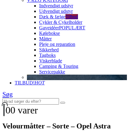
VÆLG KATEGORI
Indvendigt udstyr
Udvendigt udstyr
Dæk & fælge
Tilbud
Cykler & Cykelholder
Gaveidéer
POPULÆRT
Kølebokse
Måtter
Pleje og reparation
Sikkerhed
Tagboks
Viskerblade
Camping & Touring
Servicepakke
TILBUD!
HOT
Søg
0
0 varer
Velourmåtter – Sorte – Opel Astra