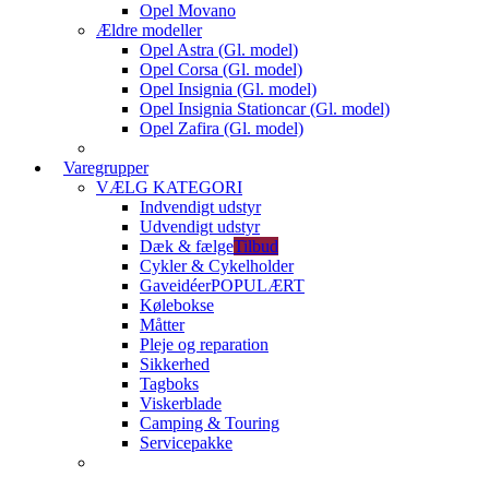
Opel Movano
Ældre modeller
Opel Astra (Gl. model)
Opel Corsa (Gl. model)
Opel Insignia (Gl. model)
Opel Insignia Stationcar (Gl. model)
Opel Zafira (Gl. model)
Varegrupper
VÆLG KATEGORI
Indvendigt udstyr
Udvendigt udstyr
Dæk & fælge
Tilbud
Cykler & Cykelholder
Gaveidéer
POPULÆRT
Kølebokse
Måtter
Pleje og reparation
Sikkerhed
Tagboks
Viskerblade
Camping & Touring
Servicepakke