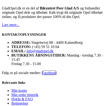
GladOpel.dk er en del af
Bilcentret Peer Glad A/S
og forhandler
originale Opel dele og tilbehør. Køb trygt dit originale Opel tilbehør
online, og få produkter der passer 100% til din Opel.
Læs mere...
KONTAKTOPLYSNINGER
ADRESSE:
Slagelsevej 88 - 4400 Kalundborg
TELEFON:
(+45) 59 51 10 64
EMAIL:
info@gladopel.dk
BUTIKKENS ÅBNINGSTIDER:
Mandag - torsdag 7.30 -
15.45
Fredag 7.30 - 15.00
Følg os på sociale medier:
Facebook
Relevante links
Min konto
Min ordre historik
Hjælp & FAQ
Betingelser