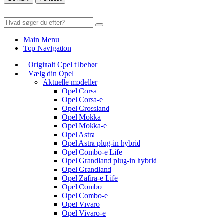
Main Menu
Top Navigation
Originalt Opel tilbehør
Vælg din Opel
Aktuelle modeller
Opel Corsa
Opel Corsa-e
Opel Crossland
Opel Mokka
Opel Mokka-e
Opel Astra
Opel Astra plug-in hybrid
Opel Combo-e Life
Opel Grandland plug-in hybrid
Opel Grandland
Opel Zafira-e Life
Opel Combo
Opel Combo-e
Opel Vivaro
Opel Vivaro-e