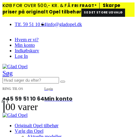
KØB FOR OVER 500,- KR. & FÅ
│
Skarpe
FRI FRAGT*
priser på originalt Opel tilbehør
SE DET STORE UDVALG
Tlf. 59 51 10 64
|
info@gladopel.dk
Hvem er vi?
Min konto
Indkøbskurv
Log In
Søg
RING TIL OS
Login
+45 59 51 10 64
Min konto
0
0 varer
Originalt Opel tilbehør
Vælg din Opel
Aktuelle modeller