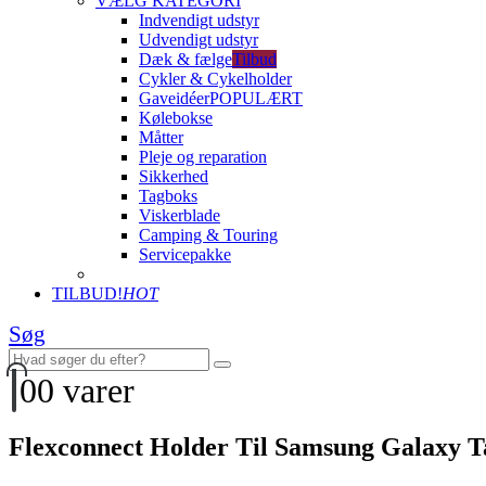
VÆLG KATEGORI
Indvendigt udstyr
Udvendigt udstyr
Dæk & fælge
Tilbud
Cykler & Cykelholder
Gaveidéer
POPULÆRT
Kølebokse
Måtter
Pleje og reparation
Sikkerhed
Tagboks
Viskerblade
Camping & Touring
Servicepakke
TILBUD!
HOT
Søg
0
0 varer
Flexconnect Holder Til Samsung Galaxy Ta