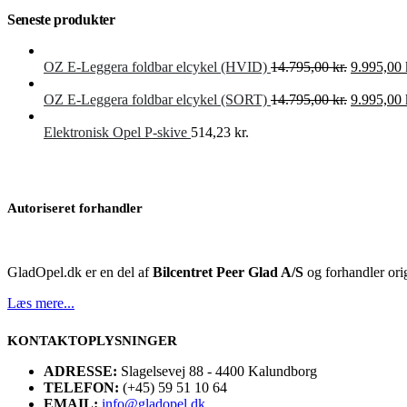
Seneste produkter
Den
OZ E-Leggera foldbar elcykel (HVID)
14.795,00
kr.
9.995,00
oprindeli
pris
Den
OZ E-Leggera foldbar elcykel (SORT)
14.795,00
kr.
9.995,00
var:
oprindeli
14.795,00 
pris
Elektronisk Opel P-skive
514,23
kr.
var:
14.795,00 
Autoriseret forhandler
GladOpel.dk er en del af
Bilcentret Peer Glad A/S
og forhandler orig
Læs mere...
KONTAKTOPLYSNINGER
ADRESSE:
Slagelsevej 88 - 4400 Kalundborg
TELEFON:
(+45) 59 51 10 64
EMAIL:
info@gladopel.dk