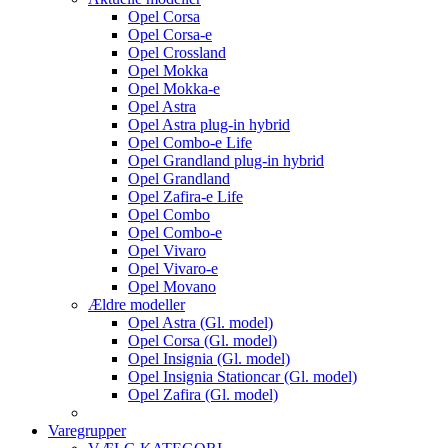
Opel Corsa
Opel Corsa-e
Opel Crossland
Opel Mokka
Opel Mokka-e
Opel Astra
Opel Astra plug-in hybrid
Opel Combo-e Life
Opel Grandland plug-in hybrid
Opel Grandland
Opel Zafira-e Life
Opel Combo
Opel Combo-e
Opel Vivaro
Opel Vivaro-e
Opel Movano
Ældre modeller
Opel Astra (Gl. model)
Opel Corsa (Gl. model)
Opel Insignia (Gl. model)
Opel Insignia Stationcar (Gl. model)
Opel Zafira (Gl. model)
Varegrupper