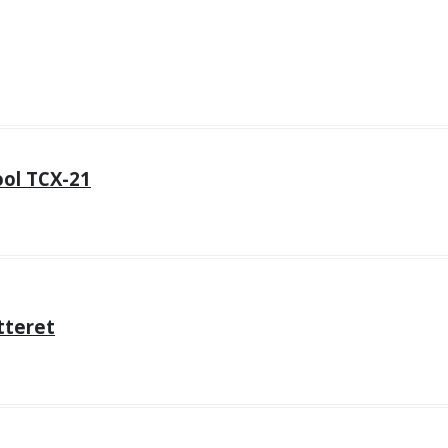
ool TCX-21
tteret