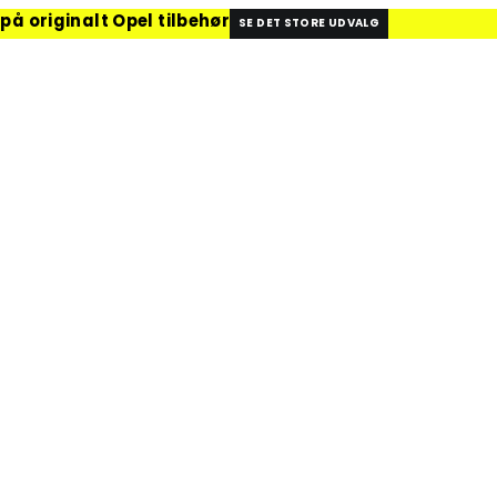
på originalt Opel tilbehør
SE DET STORE UDVALG