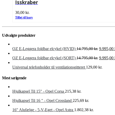
Isskraber
30,00
kr.
Tilføj til kurv
Udvalgte produkter
Den
OZ E-Leggera foldbar elcykel (HVID)
14.795,00
kr.
9.995,00
oprindeli
pris
Den
OZ E-Leggera foldbar elcykel (SORT)
14.795,00
kr.
9.995,00
var:
oprindeli
14.795,00 
pris
Universal telefonholder til ventilationsgitteret
129,00
kr.
var:
14.795,00 
Mest sælgende
Hjulkapsel Til 15" - Opel Corsa
215,38
kr.
Hjulkapsel Til 16 " - Opel Crossland
225,69
kr.
16" Alufælge - 5-V-Eget - Opel Astra
1.802,38
kr.