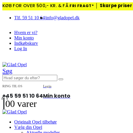
KØB FOR OVER 500,- KR. & FÅ
│
Skarpe priser 
FRI FRAGT*
Tlf. 59 51 10 64
|
info@gladopel.dk
Hvem er vi?
Min konto
Indkøbskurv
Log In
|
Søg
RING TIL OS
Login
+45 59 51 10 64
Min konto
0
0 varer
Originalt Opel tilbehør
Vælg din Opel
Aktuelle modeller